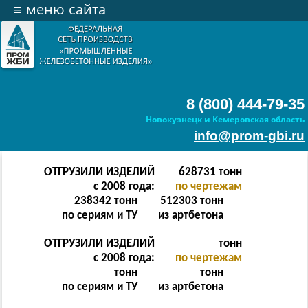
≡
меню сайта
8 (800) 444-79-35
Новокузнецк и Кемеровская область
info@prom-gbi.ru
ОТГРУЗИЛИ ИЗДЕЛИЙ
628731
тонн
с 2008 года:
по чертежам
238342
тонн
512303
тонн
по сериям и ТУ
из артбетона
ОТГРУЗИЛИ ИЗДЕЛИЙ
тонн
с 2008 года:
по чертежам
тонн
тонн
по сериям и ТУ
из артбетона