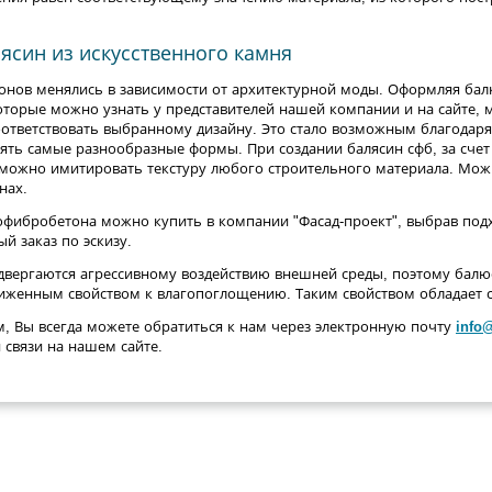
.
ясин из искусственного камня
онов менялись в зависимости от архитектурной моды. Оформляя бал
оторые можно узнать у представителей нашей компании и на сайте, 
ответствовать выбранному дизайну. Это стало возможным благодаря 
ть самые разнообразные формы. При создании балясин сфб, за сче
 можно имитировать текстуру любого строительного материала. Мож
нах.
офибробетона можно купить в компании "Фасад-проект", выбрав подх
й заказ по эскизу.
двергаются агрессивному воздействию внешней среды, поэтому балю
иженным свойством к влагопоглощению. Таким свойством обладает 
, Вы всегда можете обратиться к нам через электронную почту
info
связи на нашем сайте.