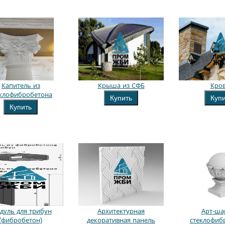
Капитель из
Крыша из СФБ
Кро
еклофибробетона
Купить
Куп
Купить
дуль для трибун
Архитектурная
Арт-ша
(фибробетон)
декоративная панель
стеклофиб