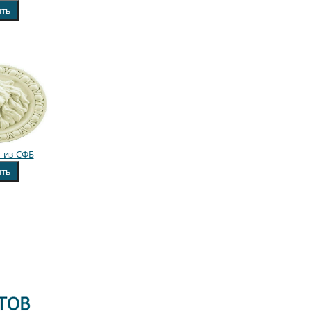
ить
 из СФБ
ить