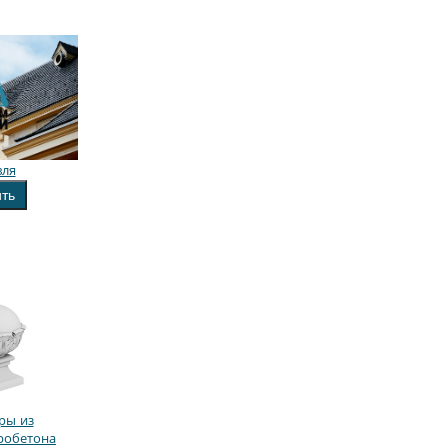
вля
ить
ры из
робетона