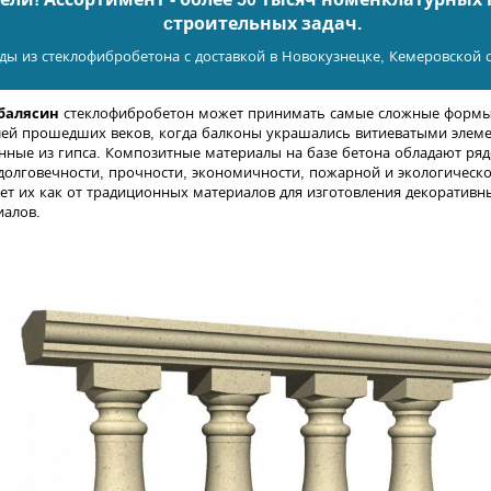
cтроительных задач.
ды из стеклофибробетона с доставкой в Новокузнецке, Кемеровской о
 балясин
стеклофибробетон может принимать самые сложные формы 
лей прошедших веков, когда балконы украшались витиеватыми элеме
нные из гипса. Композитные материалы на базе бетона обладают ря
олговечности, прочности, экономичности, пожарной и экологическо
т их как от традиционных материалов для изготовления декоративных
иалов.