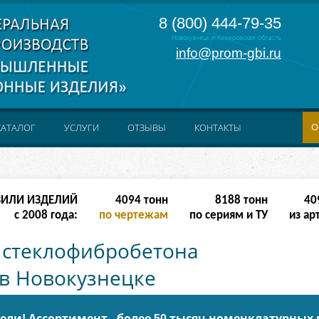
8 (800) 444-79-35
Новокузнецк и Кемеровская область
info@prom-gbi.ru
О
КАТАЛОГ
УСЛУГИ
ОТЗЫВЫ
КОНТАКТЫ
ЗИЛИ ИЗДЕЛИЙ
16382
тонн
32764
тонн
163
с 2008 года:
по чертежам
по сериям и ТУ
из ар
 стеклофибробетона
 в Новокузнецке
ли! Ассортимент - более 50 тысяч номенклатурных