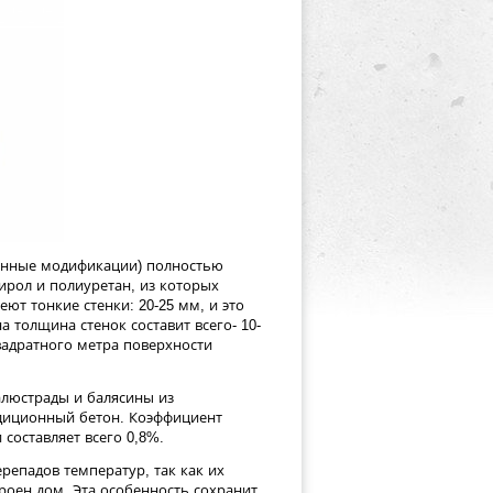
занные модификации) полностью
тирол и полиуретан, из которых
ют тонкие стенки: 20-25 мм, и это
 толщина стенок составит всего- 10-
квадратного метра поверхности
алюстрады и балясины из
адиционный бетон. Коэффициент
 составляет всего 0,8%.
ерепадов температур, так как их
оен дом. Эта особенность сохранит