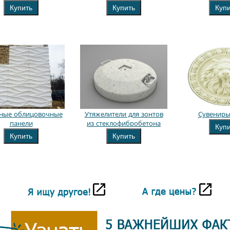
Купить
Купить
Куп
ные облицовочные
Утяжелители для зонтов
Сувениры
панели
из стеклофибробетона
Куп
Купить
Купить