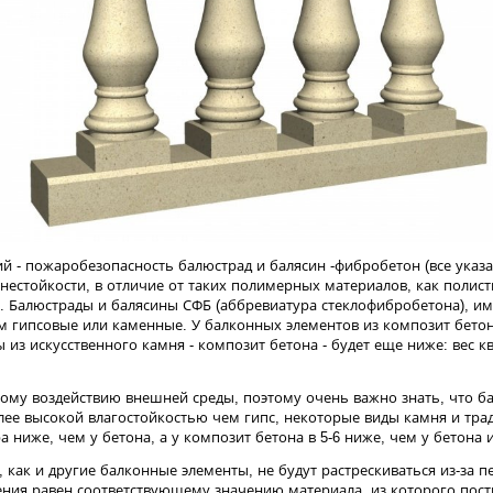
й - пожаробезопасность балюстрад и балясин -фибробетон (все ука
гнестойкости, в отличие от таких полимерных материалов, как полис
. Балюстрады и балясины СФБ (аббревиатура стеклофибробетона), име
ем гипсовые или каменные. У балконных элементов из композит бетона
ны из искусственного камня - композит бетона - будет еще ниже: вес 
ому воздействию внешней среды, поэтому очень важно знать, что б
лее высокой влагостойкостью чем гипс, некоторые виды камня и тр
 ниже, чем у бетона, а у композит бетона в 5-6 ниже, чем у бетона и
 как и другие балконные элементы, не будут растрескиваться из-за п
ия равен соответствующему значению материала, из которого постр