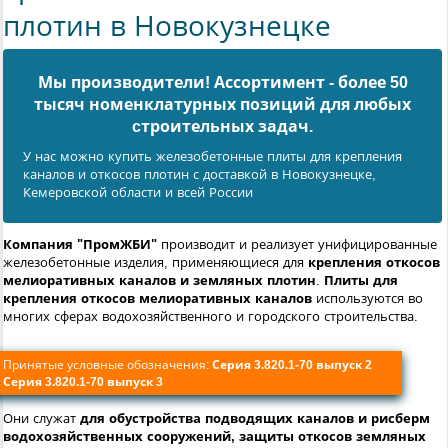
плотин в Новокузнецке
Мы производители! Ассортимент - более 50
тысяч номенклатурных позиций для любых
cтроительных задач.
У нас можно купить железобетонные плиты для крепления
каналов и откосов плотин с доставкой в Новокузнецке,
Кемеровской области и всей России
Компания "ПромЖБИ"
производит и реализует унифицированные
железобетонные изделия, применяющиеся для
крепления откосов
мелиоративных каналов и земляных плотин
.
Плиты для
крепления откосов мелиоративных каналов
используются во
многих сферах водохозяйственного и городского строительства.
Принятые условные обозначения:
Серия 3.820.1-70 выпуск 2
Серия 3.820.1-70 выпуск 3
Они служат
для обустройства подводящих каналов и рисберм
водохозяйственных сооружений, защиты откосов земляных