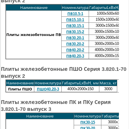
выпуск 2
Наименование
Номенклатура
ГабаритыLxBxH, мм
М
1000x500x60
ПВ10.5-1
1500x1000x60
ПВ15.10-1
3000x1500x60
ПВ30.15-1
3000
x1500x100
ПВ30.15-2
Плиты железобетонные ПВ
3000
x2000x60
ПВ30.20-1
3000
x
2000
x100
ПВ30.20-2
4000x
2000
x100
ПВ40.20-2
4000x
2000
x150
ПВ40.20-3
Плиты железобетонные ПШО Серия 3.820.1-70
выпуск 2
Наименование
Номенклатура
ГабаритыLxBxH, мм
Масса, кг
4000x2000x150
3000
Плиты ПШО
ПШО40.20-3
Плиты железобетонные ПК и ПКу Серия
3.820.1-70 выпуск 3
Наименование
Номенклатура
ГабаритыLxBx
3000x1500x
ПК30-15
3000
x2000x
ПК30-20