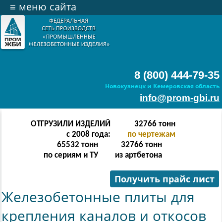
≡
меню сайта
8 (800) 444-79-35
Новокузнецк и Кемеровская область
info@prom-gbi.ru
ОТГРУЗИЛИ ИЗДЕЛИЙ
65534
тонн
с 2008 года:
по чертежам
131068
тонн
65534
тонн
по сериям и ТУ
из артбетона
Получить прайс лист
Железобетонные плиты для
крепления каналов и откосов