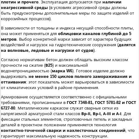
плотин и прочего
. Эксплуатация допускается при
наличии
неагрессивной среды
(в условиях агрессивной среды должны
быть предусмотрены дополнительные меры по защите изделий от
коррозийных процессов).
В зависимости от толщины и индекса несущей способности плиты,
она может применяться для
облицовки каналов глубиной до 5
метров
. Выбор конкретной марки зависит от характера будущих
воздействий и нагрузок на гидротехнические сооружения (
делятся
на волновые, ледовые и нагрузки от судов
).
Согласно нормативам бетон должен обладать высоким классом
прочности на сжатие (
В25
) и максимальной
водонепроницаемостью (
марка W6
). Готовое изделие должно
выдерживать
не менее 150 циклов полного замораживания и
оттаивания
: этот показатель может варьироваться в зависимости
от климатических условий в районе применения.
Армирование осуществляется соответственно с официальными
требованиями, прописанными в
ГОСТ 7348-81, ГОСТ 5781-82 и ГОСТ
6727-80
. Металлическим каркасом служат сварные сетки из
напрягаемой арматурной стали классов
Вр-ІІ, Вр-І, А-ІІІ и А-І
. Для
фиксации стальных элементов, строповочных петель и закладных
деталей в проектном положении применяется технология
контактно-точечной сварки и нахлесточных соединений
, что
гарантирует максимальную надежность конструкции.