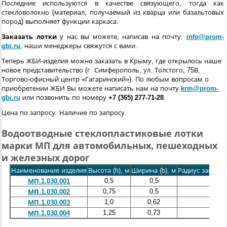
Последние используются в качестве связующего, тогда как
стекловолокно (материал, получаемый из кварца или базальтовых
пород) выполняет функции каркаса.
Заказать лотки
у нас вы можете, написав на почту:
info@prom-
gbi.ru
, наши менеджеры свяжутся с вами.
Теперь ЖБИ-изделия можно заказать в Крыму, где открылось наше
новое представительство (г. Симферополь, ул. Толстого, 75В,
Торгово-офисный центр «Гагаринский»). По любым вопросам о
приобретении ЖБИ Вы можете написать нам на почту
krm@prom-
gbi.ru
или позвонить по номеру
+7 (365) 277-71-28
.
Цена по запросу. Наличие по запросу.
Водоотводные стеклопластиковые лотки
марки МП для автомобильных, пешеходных
и железных дорог
Наименование изделия
Высота (h), м
Ширина (b), м
Радиус заглубл
0,5
0,5
0,23
МП.1.030.001
0,75
0,5
0,21
МП.1.030.002
1,0
0,62
0,21
МП.1.030.003
1,25
0,73
0,27
МП.1.030.004