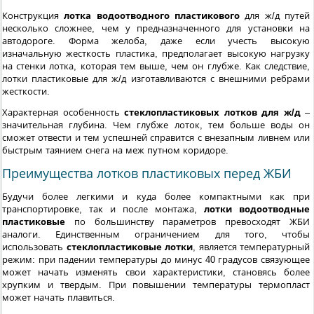
Конструкция
лотка водоотводного пластикового
для ж/д путей
несколько сложнее, чем у предназначенного для установки на
автодороге. Форма желоба, даже если учесть высокую
изначальную жесткость пластика, предполагает высокую нагрузку
на стенки лотка, которая тем выше, чем он глубже. Как следствие,
лотки пластиковые для ж/д изготавливаются с внешними ребрами
жесткости.
Характерная особенность
стеклопластиковых лотков для ж/д
–
значительная глубина. Чем глубже лоток, тем больше воды он
сможет отвести и тем успешней справится с внезапным ливнем или
быстрым таянием снега на меж путном коридоре.
Преимущества лотков пластиковых перед ЖБИ
Будучи более легкими и куда более компактными как при
транспортировке, так и после монтажа,
лотки водоотводные
пластиковые
по большинству параметров превосходят ЖБИ
аналоги. Единственным ограничением для того, чтобы
использовать
стеклопластиковые лотки
, является температурный
режим: при падении температуры до минус 40 градусов связующее
может начать изменять свои характеристики, становясь более
хрупким и твердым. При повышении температуры термопласт
может начать плавиться.