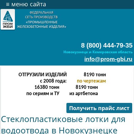
≡
меню сайта
8 (800) 444-79-35
Новокузнецк и Кемеровская область
info@prom-gbi.ru
ОТГРУЗИЛИ ИЗДЕЛИЙ
16382
тонн
с 2008 года:
по чертежам
32764
тонн
16382
тонн
по сериям и ТУ
из артбетона
Получить прайс лист
Стеклопластиковые лотки для
водоотвода в Новокузнецке