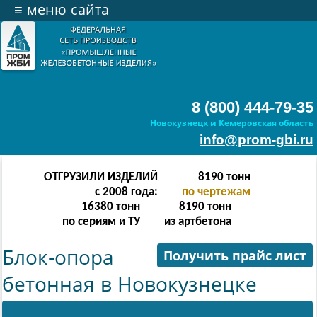
≡
меню сайта
8 (800) 444-79-35
Новокузнецк и Кемеровская область
info@prom-gbi.ru
ОТГРУЗИЛИ ИЗДЕЛИЙ
16382
тонн
с 2008 года:
по чертежам
16380
тонн
8190
тонн
по сериям и ТУ
из артбетона
Блок-опора
Получить прайс лист
бетонная в Новокузнецке