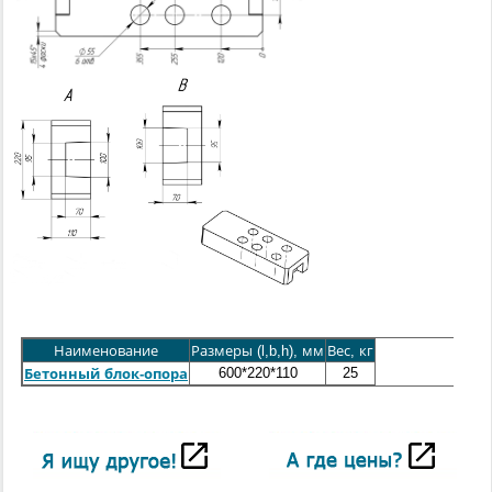
Наименование
Размеры (l,b,h), мм
Вес, кг
600*220*110
25
Бетонный блок-опора