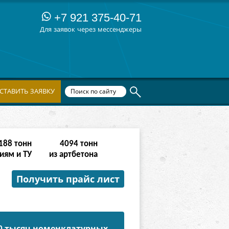
+7 921 375-40-71
Для заявок через мессенджеры
СТАВИТЬ ЗАЯВКУ
764
тонн
16382
тонн
иям и ТУ
из артбетона
Получить прайс лист
50 тысяч номенклатурных