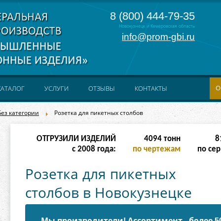
8 (800) 444-79-35
Новокузнецк и Кемеровская область
info@prom-gbi.ru
О
КАТАЛОГ
УСЛУГИ
ОТЗЫВЫ
КОНТАКТЫ
Без категории
Розетка для пикетных столбов
ОТГРУЗИЛИ ИЗДЕЛИЙ
16382
тонн
32
с 2008 года:
по чертежам
по сер
Розетка для пикетных
столбов в Новокузнецке
Мы производители! Ассортимент - более 