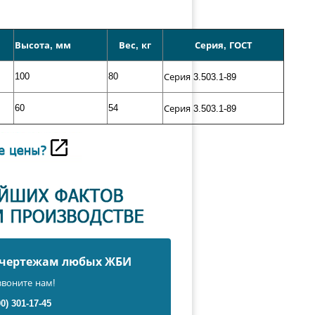
Высота, мм
Вес, кг
Серия, ГОСТ
100
80
Серия 3.503.1-89
60
54
Серия 3.503.1-89
о чертежам любых ЖБИ
звоните нам!
00) 301-17-45