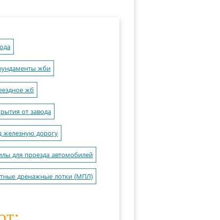
ода
фундаменты жби
еездное жб
рытия от завода
д железную дорогу
илы для проезда автомобилей
тные дренажные лотки (МПЛ)
ют: