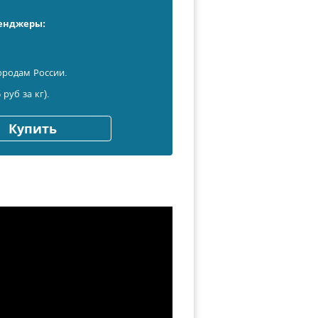
сенджеры:
ородам России.
 руб за кг).
Купить