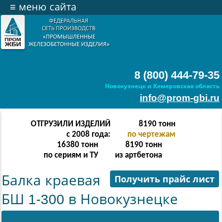
≡
меню сайта
8 (800) 444-79-35
Новокузнецк и Кемеровская область
info@prom-gbi.ru
ОТГРУЗИЛИ ИЗДЕЛИЙ
16382
тонн
с 2008 года:
по чертежам
32764
тонн
16382
тонн
по сериям и ТУ
из артбетона
Балка краевая
Получить прайс лист
БШ 1-300 в Новокузнецке