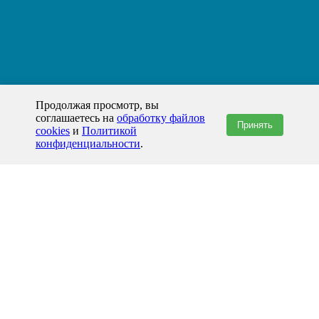
Продолжая просмотр, вы
соглашаетесь на
обработку файлов
Принять
cookies
и
Политикой
конфиденциальности
.
+7(800)444-79-35
звонок по России бесплатный
+7 (812) 565-17-28
ООО "ЖБИ и Архитектура" © 2008-2026
Новокузнецк и Кемеровская область
info@prom-gbi.ru
novokuzn.prom-gbi.ru