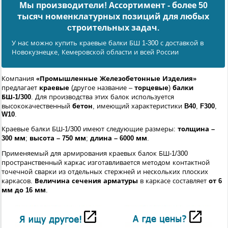
Мы производители! Ассортимент - более 50
тысяч номенклатурных позиций для любых
cтроительных задач.
У нас можно купить краевые балки БШ 1-300 с доставкой в
Новокузнецке, Кемеровской области и всей России
Компания
«Промышленные Железобетонные Изделия»
предлагает
краевые
(другое название –
торцевые
)
балки
БШ-1/300
. Для производства этих балок используется
высококачественный
бетон
, имеющий характеристики
B40
,
F300
,
W10
.
Краевые балки БШ-1/300 имеют следующие размеры:
толщина –
300 мм
;
высота – 750 мм
;
длина – 6000 мм
.
Применяемый для армирования краевых балок БШ-1/300
пространственный каркас изготавливается методом контактной
точечной сварки из отдельных стержней и нескольких плоских
каркасов.
Величина сечения арматуры
в каркасе составляет
от 6
мм до 16 мм
.