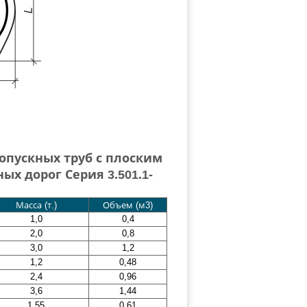
опускных труб с плоским
х дорог Серия 3.501.1-
Масса (т.)
Объем (м3)
1,0
0,4
2,0
0,8
3,0
1,2
1,2
0,48
2,4
0,96
3,6
1,44
1,55
0,61