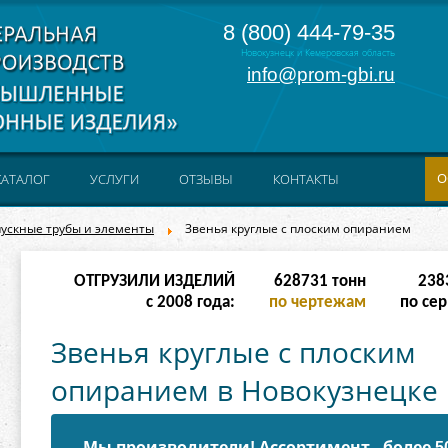
8 (800) 444-79-35
Новокузнецк и Кемеровская область
info@prom-gbi.ru
О
КАТАЛОГ
УСЛУГИ
ОТЗЫВЫ
КОНТАКТЫ
ускные трубы и элементы
Звенья круглые с плоским опиранием
ОТГРУЗИЛИ ИЗДЕЛИЙ
628731
тонн
238
с 2008 года:
по чертежам
по сер
Звенья круглые с плоским
опиранием в Новокузнецке
Мы производители! Ассортимент - более 