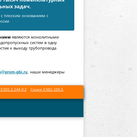
ьных задач.
 с плоским основанием с
оссии
анием
являются монолитными
допропускных систем в одну
стие к выходу трубопровода.
o@prom-gbi.ru
, наши менеджеры
3.501.1-144 0.2
Серия 3.501-104.3
,