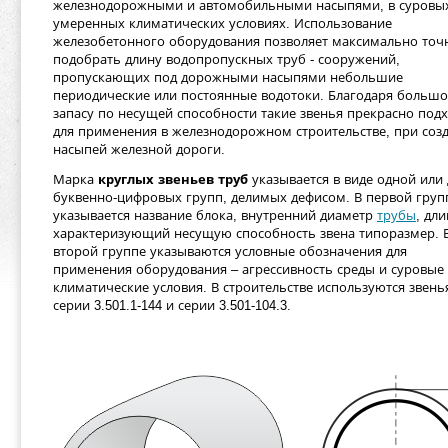
железнодорожными и автомобильными насыпями, в суровы
умеренных климатических условиях. Использование
железобетонного оборудования позволяет максимально точ
подобрать длину водопропускных труб - сооружений,
пропускающих под дорожными насыпями небольшие
периодические или постоянные водотоки. Благодаря больш
запасу по несущей способности такие звенья прекрасно под
для применения в железнодорожном строительстве, при соз
насыпей железной дороги.
Марка
круглых звеньев труб
указывается в виде одной или 
буквенно-цифровых групп, делимых дефисом. В первой груп
указывается название блока, внутренний диаметр
трубы
, дли
характеризующий несущую способность звена типоразмер. 
второй группе указываются условные обозначения для
применения оборудования – агрессивность среды и суровые
климатические условия. В строительстве используются звень
серии 3.501.1-144 и серии 3.501-104.3.