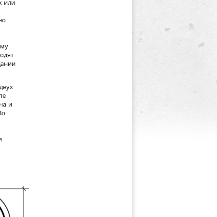
х или
но
ому
ходят
дании
двух
пе
на и
Во
я