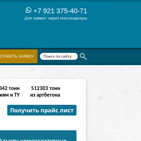
+7 921 375-40-71
Для заявок через мессенджеры
СТАВИТЬ ЗАЯВКУ
342
тонн
512303
тонн
иям и ТУ
из артбетона
Получить прайс лист
50 тысяч номенклатурных