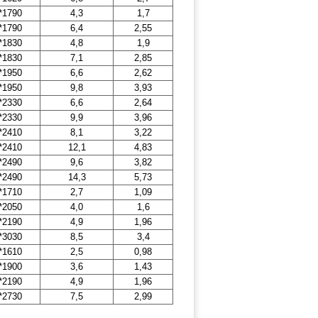
*1790
4,3
1,7
*1790
6,4
2,55
*1830
4,8
1,9
*1830
7,1
2,85
*1950
6,6
2,62
*1950
9,8
3,93
*2330
6,6
2,64
*2330
9,9
3,96
*2410
8,1
3,22
*2410
12,1
4,83
*2490
9,6
3,82
*2490
14,3
5,73
*1710
2,7
1,09
*2050
4,0
1,6
*2190
4,9
1,96
*3030
8,5
3,4
*1610
2,5
0,98
*1900
3,6
1,43
*2190
4,9
1,96
*2730
7,5
2,99