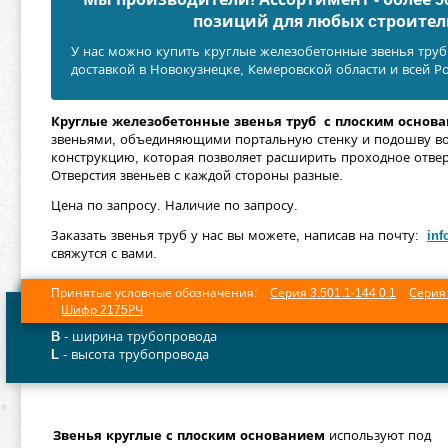
позиций для любых cтроител
У нас можно купить круглые железобетонные звенья труб
доставкой в Новокузнецке, Кемеровской области и всей Р
Круглые железобетонные звенья труб с плоским основ
звеньями, объединяющими портальную стенку и подошву во
конструкцию, которая позволяет расширить проходное отвер
Отверстия звеньев с каждой стороны разные.
Цена по запросу. Наличие по запросу.
Заказать звенья труб у нас вы можете, написав на почту:
inf
свяжутся с вами.
Принятые условные обозначения:
Серия 3.501.1-144 0.1
Серия 
Шифр 2175РЧ
B
- ширина трубопровода
L
- высота трубопровода
Звенья круглые с плоским основанием
используют под