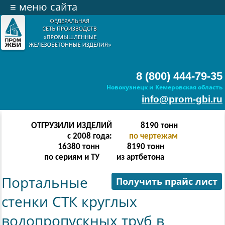
≡
меню сайта
8 (800) 444-79-35
Новокузнецк и Кемеровская область
info@prom-gbi.ru
ОТГРУЗИЛИ ИЗДЕЛИЙ
32766
тонн
с 2008 года:
по чертежам
65532
тонн
32766
тонн
по сериям и ТУ
из артбетона
Портальные
Получить прайс лист
стенки СТК круглых
водопропускных труб в