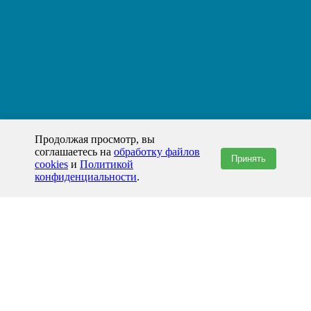
Продолжая просмотр, вы
соглашаетесь на
обработку файлов
Принять
cookies
и
Политикой
конфиденциальности
.
+7(800)444-79-35
звонок по России бесплатный
+7 (812) 565-17-28
ООО "ЖБИ и Архитектура" © 2008-2026
Новокузнецк и Кемеровская область
info@prom-gbi.ru
novokuzn.prom-gbi.ru