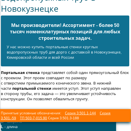
Новокузнецке
Мы производители! Ассортимент - более 50
тысяч номенклатурных позиций для любых
cтроительных задач.
У нас можно купить портальные стенки круглых
водопропускных труб для дорго с доставкой в Новокузнецке,
Кемеровской области и всей России
Портальная стенка
представляет собой один прямоугольный блок
с проемом. Этот проем совпадает по размеру
с отверстием примыкаемого конического звена. В нижней
части
портальной стенки
имеется уступ. Этот уступ направлен
в сторону трубы, его задача — это увеличивает устойчивость
конструкции. Он позволяет обвалиться грунту.
Принятые условные обозначения:
Серия 3.501.1-144
Серия
3.501.-59
ТП 503-7-015.90
Серия 3.501.3-188
B
- ширина
L
- длина